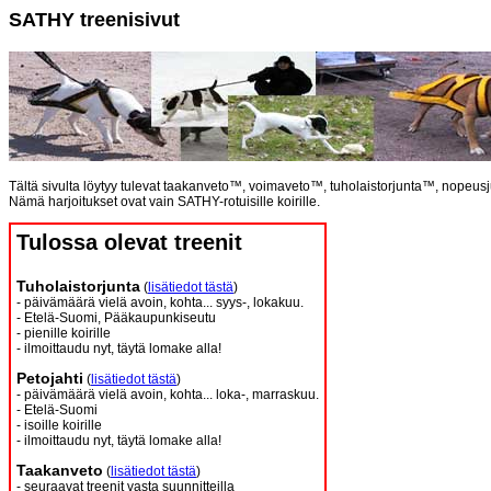
SATHY treenisivut
Tältä sivulta löytyy tulevat taakanveto™, voimaveto™, tuholaistorjunta™, nopeusj
Nämä harjoitukset ovat vain SATHY-rotuisille koirille.
Tulossa olevat treenit
Tuholaistorjunta
(
lisätiedot tästä
)
- päivämäärä vielä avoin, kohta... syys-, lokakuu.
- Etelä-Suomi, Pääkaupunkiseutu
- pienille koirille
- ilmoittaudu nyt, täytä lomake alla!
Petojahti
(
lisätiedot tästä
)
- päivämäärä vielä avoin, kohta... loka-, marraskuu.
- Etelä-Suomi
- isoille koirille
- ilmoittaudu nyt, täytä lomake alla!
Taakanveto
(
lisätiedot tästä
)
- seuraavat treenit vasta suunnitteilla