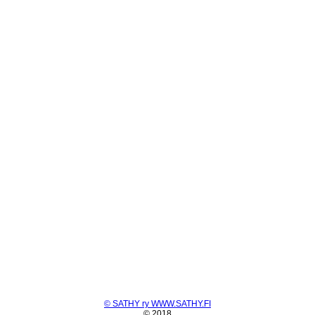
© SATHY ry WWW.SATHY.FI
© 2018