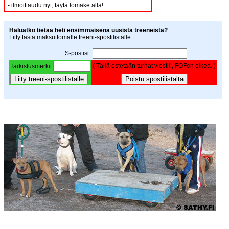
- ilmoittaudu nyt, täytä lomake alla!
Haluatko tietää heti ensimmäisenä uusista treeneistä?
Liity tästä maksuttomalle treeni-spostilistalle.
S-postisi:
( Tällä estetään turhat viestit , FOFon oikea.
)
Tarkistusmerkit